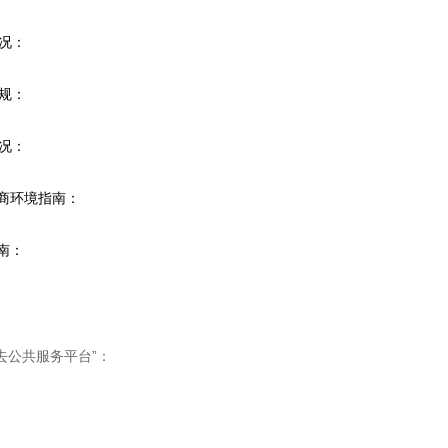
况：
规：
况：
营商环境指南：
南：
去公共服务平台”：