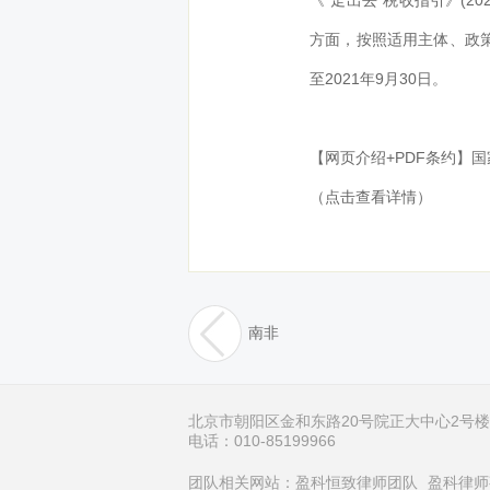
《“走出去”税收指引》(
方面，按照适用主体、政策
至2021年9月30日。
【网页介绍+PDF条约】
（点击查看详情）
南非
北京市朝阳区金和东路20号院正大中心2号楼1
电话：010-85199966
团队相关网站：
盈科恒致律师团队
盈科律师