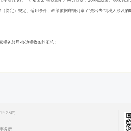
2021年修订版)。 《“走出去”税收指引》共分四章，从税收政策、税收协
（协定）规定、适用条件、政策依据详细列举了“走出去”纳税人涉及的
国家税务总局-多边税收条约汇总：
9-25层
事务所